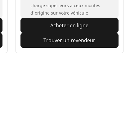
charge supérieurs à ceux montés
d'origine sur votre véhicule
Acheter en ligne
Trouver un revendeur
IN pour votre véhicule
Votre configuration
eus moto et scooter
Pneus vélo
cherche par modèle ou dimension
Parcourir nos pneus vél