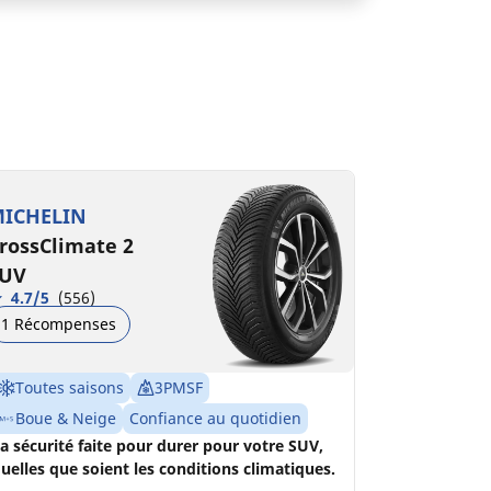
35/50R19 103H XL VOL
A
B
71 dB
ICHELIN
rossClimate 2
UV
4.7/5
(556)
1 Récompenses
Toutes saisons
3PMSF
Boue & Neige
Confiance au quotidien
a sécurité faite pour durer pour votre SUV,
uelles que soient les conditions climatiques.