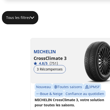
Tous les filtres
235/50R19 103V XL
235/50R19 103H XL MO
B
B
B
C
72 dB
71 dB
MICHELIN
CrossClimate 3
4.8/5
(751)
3 Récompenses
Nouveau
Toutes saisons
3PMSF
Boue & Neige
Confiance au quotidien
MICHELIN CrossClimate 3, votre solution
pour toutes les saisons.