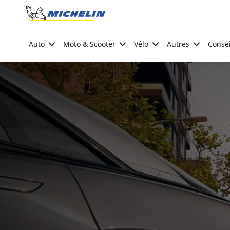
Go to page content
Go to page navigation
Auto
Moto & Scooter
Vélo
Autres
Consei