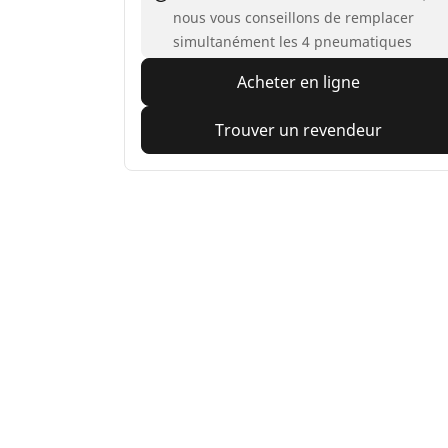
nous vous conseillons de remplacer
simultanément les 4 pneumatiques
Acheter en ligne
Trouver un revendeur
Accueil
Auto, SUV et utilitaire
Pneus MICHEL
Pneus auto, SUV et utilitaire
Pn
Recherche par modèle ou dimension
Re