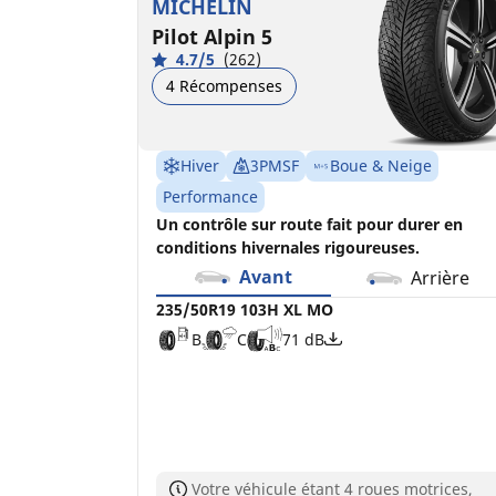
MICHELIN
Pilot Alpin 5
4.7/5
(262)
4 Récompenses
Hiver
3PMSF
Boue & Neige
Performance
Un contrôle sur route fait pour durer en
conditions hivernales rigoureuses.
Avant
Arrière
235/50R19 103H XL MO
B
C
71 dB
Votre véhicule étant 4 roues motrices,