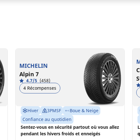
235/50R19 103V XL
235/50R19 103V XL VOL
2
B
A
B
B
71 dB
71 dB
M
MICHELIN
C
Alpin 7
S
4.7/5
(458)
4 Récompenses
Hiver
3PMSF
Boue & Neige
Confiance au quotidien
Sentez-vous en sécurité partout où vous allez
L
pendant les hivers froids et enneigés
q