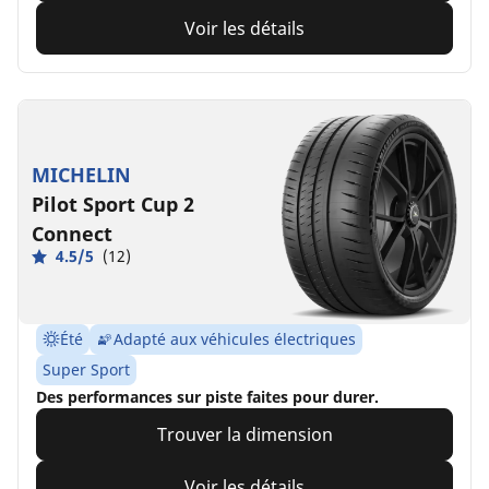
Voir les détails
MICHELIN
Pilot Sport Cup 2
Connect
4.5/5
(12)
Été
Adapté aux véhicules électriques
Super Sport
Des performances sur piste faites pour durer.
Trouver la dimension
Voir les détails