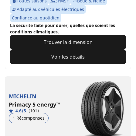
Toutes saisons
3PMSF
Boue & Neige
Adapté aux véhicules électriques
Confiance au quotidien
La sécurité faite pour durer, quelles que soient les
conditions climatiques.
Trouver la dimension
Voir les détails
MICHELIN
Primacy 5 energy™
4.6/5
(101)
1 Récompenses