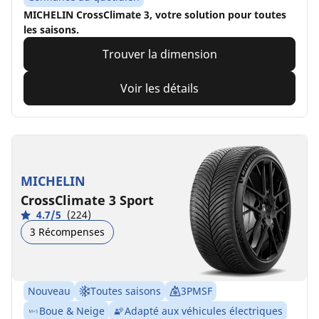
MICHELIN CrossClimate 3, votre solution pour toutes
les saisons.
Trouver la dimension
Voir les détails
MICHELIN
CrossClimate 3 Sport
4.7/5
(224)
3 Récompenses
Nouveau
Toutes saisons
3PMSF
Boue & Neige
Adapté aux véhicules électriques