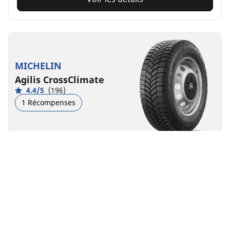
MICHELIN
Agilis CrossClimate
4.4/5
(196)
1 Récompenses
Toutes saisons
3PMSF
Boue & Neige
Adapté aux véhicules électriques
Confiance au quotidien
Le pneu MICHELIN Agilis CrossClimate : ce que votre
business exige.
Trouver la dimension