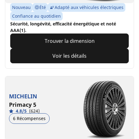
Nouveau
Été
Adapté aux véhicules électriques
Confiance au quotidien
Sécurité, longévité, efficacité énergétique et noté
AAA(1).
Trouver la dimension
Voir les détails
MICHELIN
Primacy 5
4.8/5
(624)
6 Récompenses