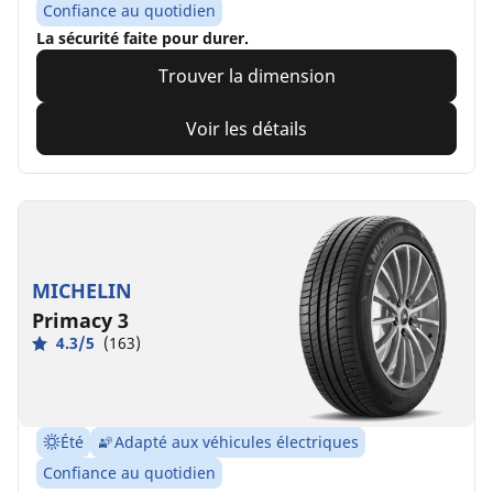
Confiance au quotidien
La sécurité faite pour durer.
Trouver la dimension
Voir les détails
MICHELIN
Primacy 3
4.3/5
(163)
Été
Adapté aux véhicules électriques
Confiance au quotidien