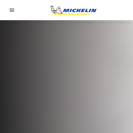
Go to page content
Go to page navigation