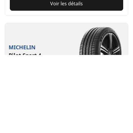
Voir les détails
MICHELIN
Pilot Sport 4
4.7/5
(438)
Été
Adapté aux véhicules électriques
Performance
Le contrôle fait pour durer.
Trouver la dimension
Voir les détails