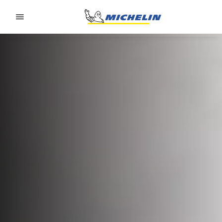
Go to page content
Go to page navigation