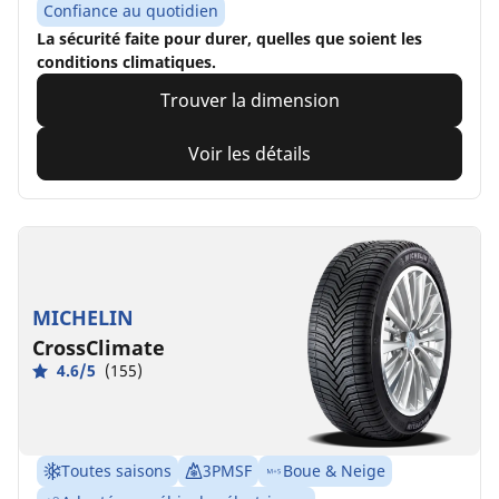
Confiance au quotidien
La sécurité faite pour durer, quelles que soient les
conditions climatiques.
Trouver la dimension
Voir les détails
MICHELIN
CrossClimate
4.6/5
(155)
Toutes saisons
3PMSF
Boue & Neige