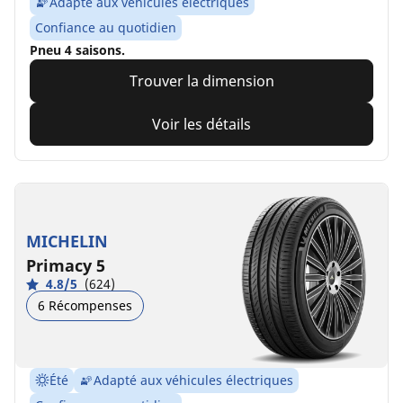
Adapté aux véhicules électriques
Confiance au quotidien
Pneu 4 saisons.
Trouver la dimension
Voir les détails
MICHELIN
Primacy 5
4.8/5
(624)
6 Récompenses
Été
Adapté aux véhicules électriques