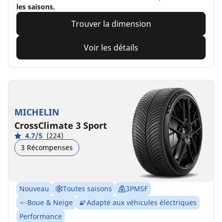
les saisons.
Trouver la dimension
Voir les détails
MICHELIN
CrossClimate 3 Sport
4.7/5
(224)
3 Récompenses
Nouveau
Toutes saisons
3PMSF
Boue & Neige
Adapté aux véhicules électriques
Performance