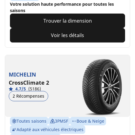
Votre solution haute performance pour toutes les
saisons
Trouver la dimension
Voir les détails
MICHELIN
CrossClimate 2
4.7/5
(5186)
2 Récompenses
Toutes saisons
3PMSF
Boue & Neige
Adapté aux véhicules électriques