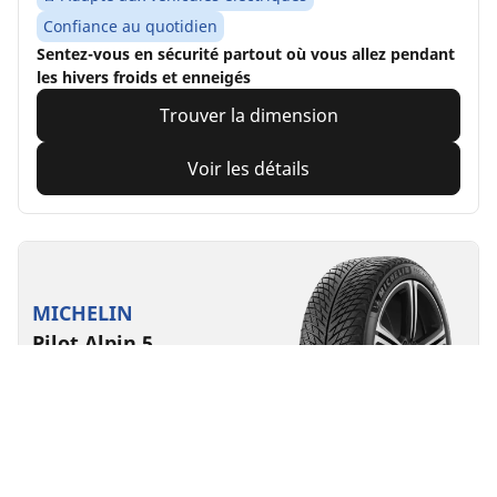
Confiance au quotidien
Sentez-vous en sécurité partout où vous allez pendant
les hivers froids et enneigés
Trouver la dimension
Voir les détails
MICHELIN
Pilot Alpin 5
4.7/5
(262)
4 Récompenses
Hiver
3PMSF
Boue & Neige