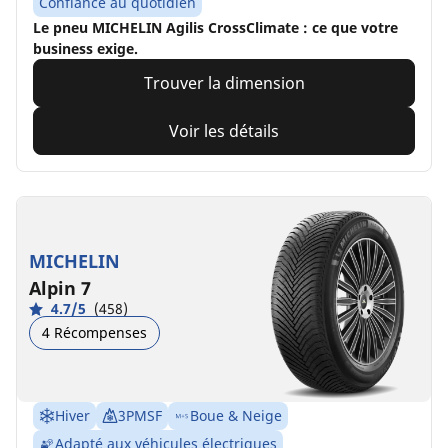
Confiance au quotidien
Le pneu MICHELIN Agilis CrossClimate : ce que votre
business exige.
Trouver la dimension
Voir les détails
MICHELIN
Alpin 7
4.7/5
(458)
4 Récompenses
Hiver
3PMSF
Boue & Neige
Adapté aux véhicules électriques