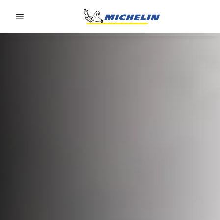
Go to page content
Go to page navigation