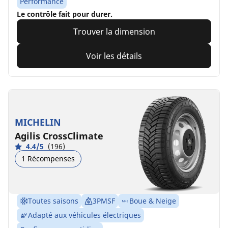
Performance
Le contrôle fait pour durer.
Trouver la dimension
Voir les détails
MICHELIN
Agilis CrossClimate
4.4/5
(196)
1 Récompenses
Toutes saisons
3PMSF
Boue & Neige
Adapté aux véhicules électriques