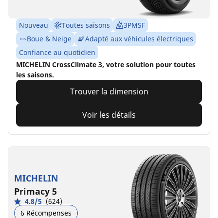
Nouveau
Toutes saisons
3PMSF
Boue & Neige
Adapté aux véhicules électriques
Confiance au quotidien
MICHELIN CrossClimate 3, votre solution pour toutes
les saisons.
Trouver la dimension
Voir les détails
MICHELIN
Primacy 5
4.8/5
(624)
6 Récompenses