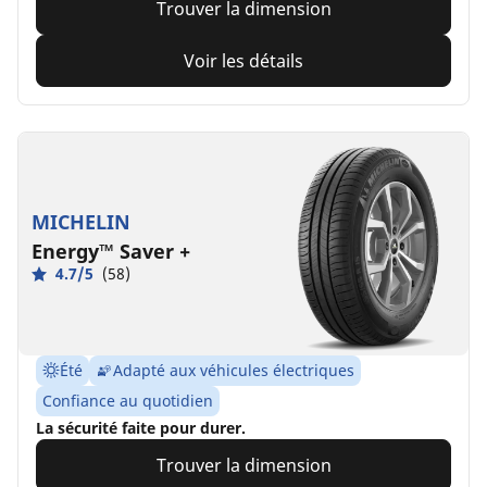
Trouver la dimension
Voir les détails
MICHELIN
Energy™ Saver +
4.7/5
(58)
Été
Adapté aux véhicules électriques
Confiance au quotidien
La sécurité faite pour durer.
Trouver la dimension