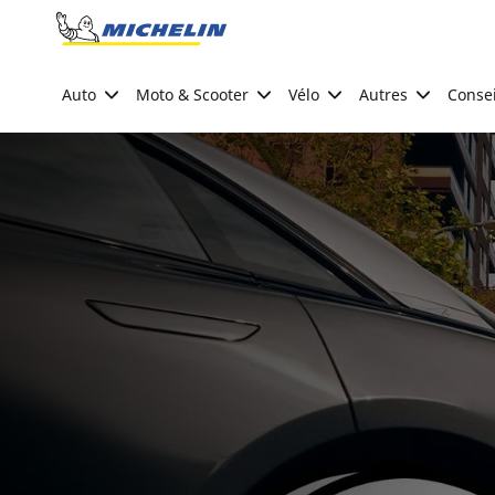
Go to page content
Go to page navigation
Auto
Moto & Scooter
Vélo
Autres
Consei