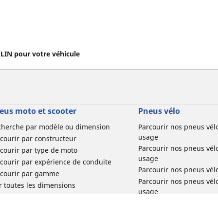
IN pour votre véhicule
eus moto et scooter
Pneus vélo
cherche par modèle ou dimension
Parcourir nos pneus vél
usage
courir par constructeur
Parcourir nos pneus vél
courir par type de moto
usage
courir par expérience de conduite
Parcourir nos pneus vél
rcourir par gamme
Parcourir nos pneus vél
r toutes les dimensions
usage
Parcourir nos pneus vélo 
tourisme par usage