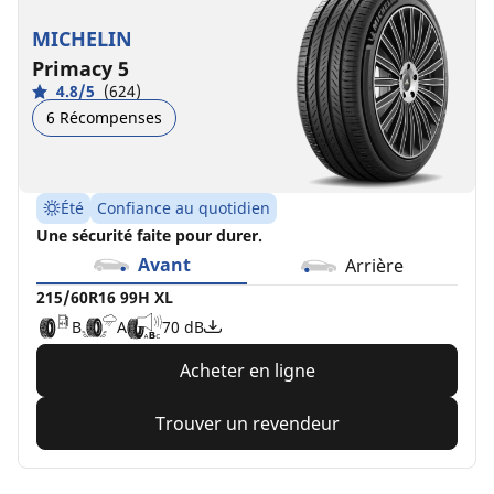
MICHELIN
Primacy 5
4.8/5
(624)
6 Récompenses
Été
Confiance au quotidien
Une sécurité faite pour durer.
Avant
Arrière
215/60R16 99H XL
B
A
70 dB
Acheter en ligne
Trouver un revendeur