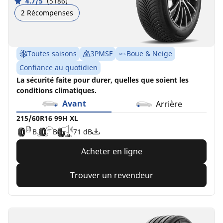
4.7/5
(5186)
2 Récompenses
Toutes saisons
3PMSF
Boue & Neige
Confiance au quotidien
La sécurité faite pour durer, quelles que soient les
conditions climatiques.
Avant
Arrière
215/60R16 99H XL
B
B
71 dB
Acheter en ligne
Trouver un revendeur