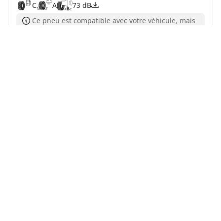
C
A
73 dB
Ce pneu est compatible avec votre véhicule, mais
dispose d'un indice de vitesse inférieur à votre
monte d'origine
En savoir plus
Acheter en ligne
Trouver un revendeur
Accueil
Auto, SUV et utilitaire
Pneus MICHELIN pour votre v