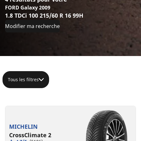
FORD Galaxy 2009
1.8 TDCi 100 215/60 R 16 99H
Modifier ma recherche
Tous les filtres
215/60R16
215/60R16
215/60R16
215/60R16C
99H
99H
99H
103/101T
XL
XL
XL
C
A
73 dB
MICHELIN
B
B
C
B
A
B
71 dB
70 dB
71 dB
CrossClimate 2