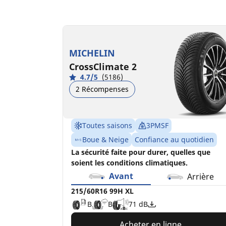
215/60R16 99H XL
215/60R16C 103/101T
B
C
B
A
71 dB
73 dB
MICHELIN
CrossClimate 2
4.7/5
(5186)
2 Récompenses
Toutes saisons
3PMSF
Boue & Neige
Confiance au quotidien
La sécurité faite pour durer, quelles que
soient les conditions climatiques.
Avant
Arrière
215/60R16 99H XL
B
B
71 dB
Acheter en ligne