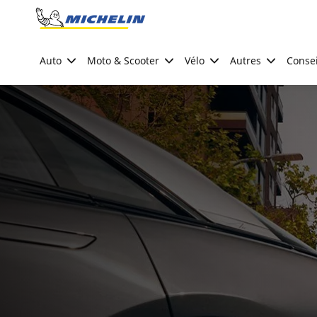
Go to page content
Go to page navigation
Auto
Moto & Scooter
Vélo
Autres
Consei