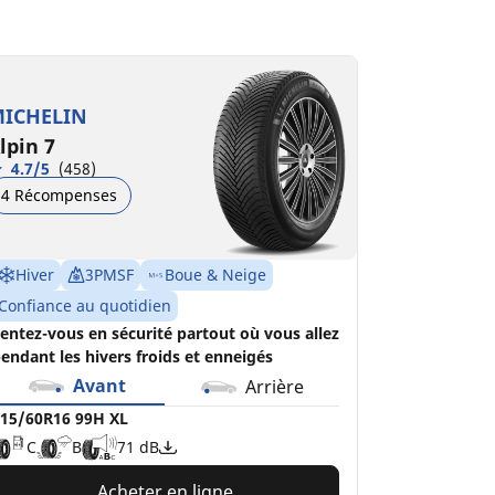
15/60R16 99H XL
C
B
71 dB
ICHELIN
lpin 7
4.7/5
(458)
4 Récompenses
Hiver
3PMSF
Boue & Neige
Confiance au quotidien
entez-vous en sécurité partout où vous allez
endant les hivers froids et enneigés
Avant
Arrière
15/60R16 99H XL
C
B
71 dB
Acheter en ligne