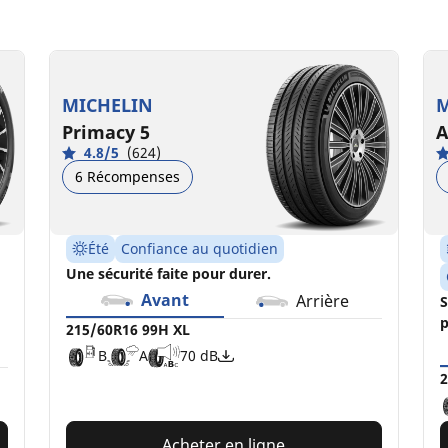
215/60R16 99H XL
2
B
A
70 dB
MICHELIN
M
Primacy 5
A
4.8/5
(624)
6 Récompenses
Été
Confiance au quotidien
Une sécurité faite pour durer.
Avant
Arrière
S
p
215/60R16 99H XL
B
A
70 dB
2
Acheter en ligne