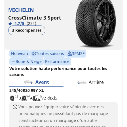
102Y
(102Y)
102W
102Y
(102Y)
XL
XL
XL
XL
C
A
71 dB
MICHELIN
*
*
B
C
A
B
72 dB
70 dB
CrossClimate 3 Sport
MO
D
A
71 dB
4.7/5
(224)
A
B
70 dB
3 Récompenses
Nouveau
Toutes saisons
3PMSF
Boue & Neige
Performance
Votre solution haute performance pour toutes les
saisons
Avant
Arrière
245/40R20 99Y XL
B
A
72 dB
Vous pouvez équiper votre véhicule avec des
pneumatiques ne possédant pas de marquage
constructeur ou un marquage d'un autre