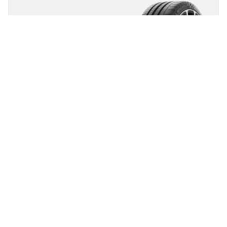
MICHELIN
Pilot Super Sport
4.9/5
(27)
Été
Super Sport
Issu de la compétition, fait pour l'exaltation.
Avant
Arrière
245/40ZR20 (99Y) *
D
A
71 dB
Vous pouvez équiper votre véhicule avec des
pneumatiques ne possédant pas de marquage
constructeur ou un marquage d'un autre
constructeur, et nous vous recommandons de
remplacer simultanément les 4 pneumatiques