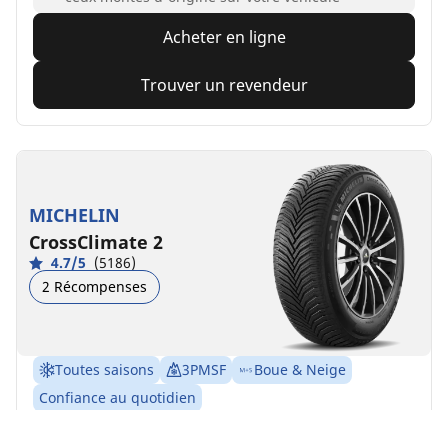
Acheter en ligne
Trouver un revendeur
MICHELIN
CrossClimate 2
4.7/5
(5186)
2 Récompenses
Toutes saisons
3PMSF
Boue & Neige
Confiance au quotidien
La sécurité faite pour durer, quelles que soient les
conditions climatiques.