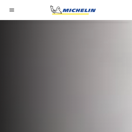
Go to page content
Go to page navigation