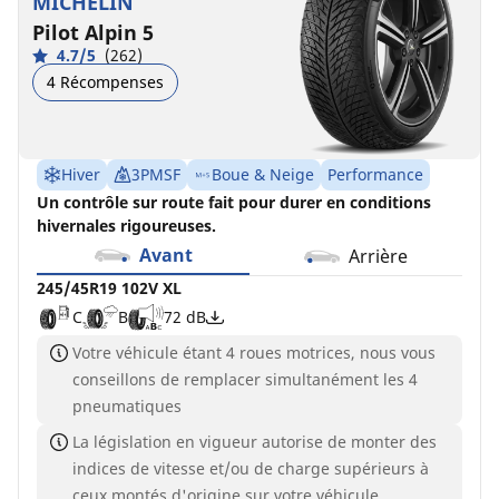
MICHELIN
Pilot Alpin 5
4.7/5
(262)
4 Récompenses
Hiver
3PMSF
Boue & Neige
Performance
Un contrôle sur route fait pour durer en conditions
hivernales rigoureuses.
Avant
Arrière
245/45R19 102V XL
C
B
72 dB
Votre véhicule étant 4 roues motrices, nous vous
conseillons de remplacer simultanément les 4
pneumatiques
La législation en vigueur autorise de monter des
indices de vitesse et/ou de charge supérieurs à
ceux montés d'origine sur votre véhicule