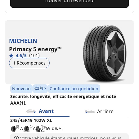
Trouver un revendeur
MICHELIN
Primacy 5 energy™
4.6/5
(101)
1 Récompenses
Nouveau
Été
Confiance au quotidien
Sécurité, longévité, efficacité énergétique et noté
AAA(1).
Avant
Arrière
245/45R19 102W XL
A
A
69 dB
Votre véhicule étant 4 roues motrices, nous vous