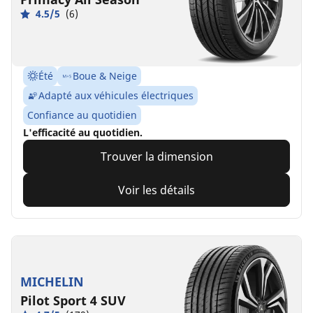
4.5/5
(6)
Été
Boue & Neige
Adapté aux véhicules électriques
Confiance au quotidien
L'efficacité au quotidien.
Trouver la dimension
Voir les détails
MICHELIN
Pilot Sport 4 SUV