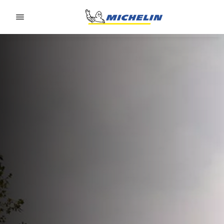
Go to page content
Go to page navigation