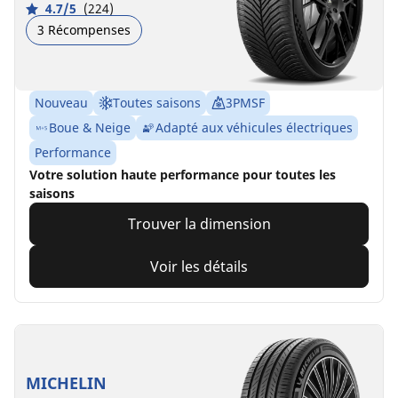
4.7/5
(224)
3 Récompenses
Nouveau
Toutes saisons
3PMSF
Boue & Neige
Adapté aux véhicules électriques
Performance
Votre solution haute performance pour toutes les
saisons
Trouver la dimension
Voir les détails
MICHELIN