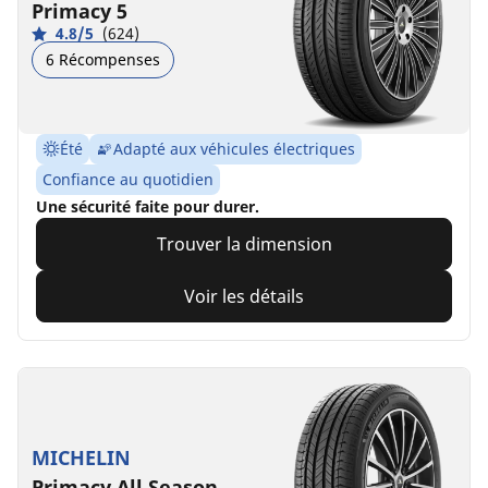
Primacy 5
4.8/5
(624)
6 Récompenses
Été
Adapté aux véhicules électriques
Confiance au quotidien
Une sécurité faite pour durer.
Trouver la dimension
Voir les détails
MICHELIN
Primacy All Season