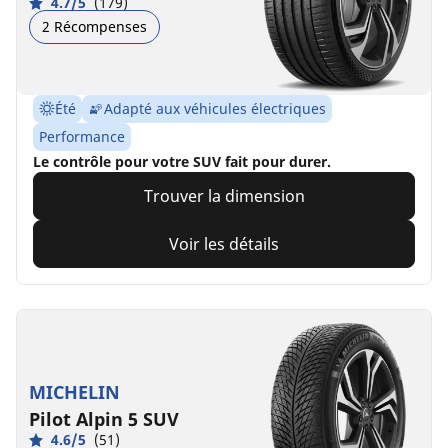
4.7/5
(179)
2 Récompenses
Été
Adapté aux véhicules électriques
Performance
Le contrôle pour votre SUV fait pour durer.
Trouver la dimension
Voir les détails
MICHELIN
Pilot Alpin 5 SUV
4.6/5
(51)