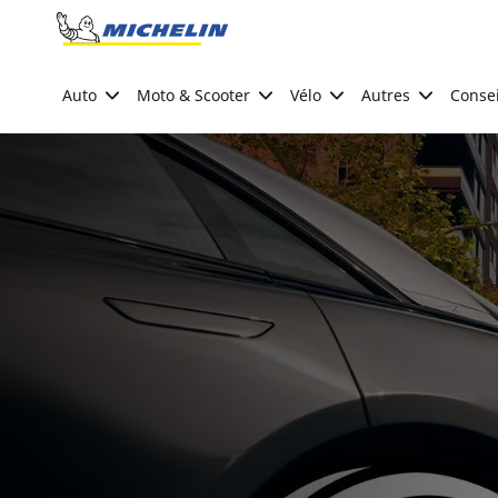
Go to page content
Go to page navigation
Auto
Moto & Scooter
Vélo
Autres
Consei