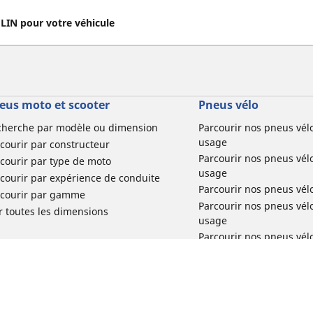
IN pour votre véhicule
eus moto et scooter
Pneus vélo
cherche par modèle ou dimension
Parcourir nos pneus vél
usage
courir par constructeur
Parcourir nos pneus vél
courir par type de moto
usage
courir par expérience de conduite
Parcourir nos pneus vél
rcourir par gamme
Parcourir nos pneus vél
r toutes les dimensions
usage
Parcourir nos pneus vélo 
tourisme par usage
Parcourir nos pneus vél
usage
Réclamation produit vél