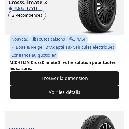
CrossClimate 3
4.8/5
(751)
3 Récompenses
Nouveau
Toutes saisons
3PMSF
Boue & Neige
Adapté aux véhicules électriques
Confiance au quotidien
MICHELIN CrossClimate 3, votre solution pour toutes
les saisons.
Trouver la dimension
Voir les détails