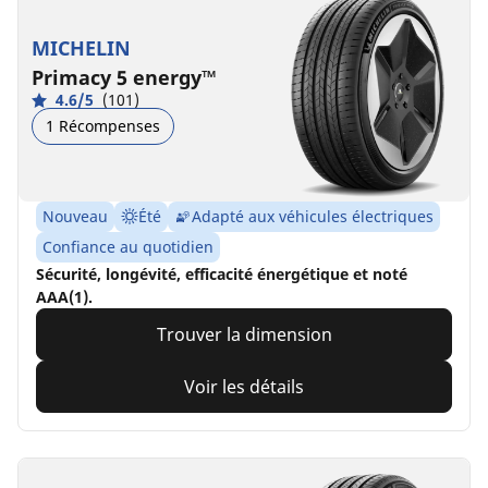
MICHELIN
Primacy 5 energy™
4.6/5
(101)
1 Récompenses
Nouveau
Été
Adapté aux véhicules électriques
Confiance au quotidien
Sécurité, longévité, efficacité énergétique et noté
AAA(1).
Trouver la dimension
Voir les détails