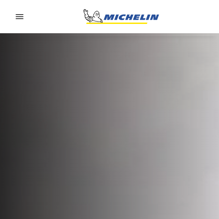
Go to page content
Go to page navigation