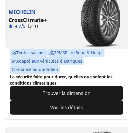
MICHELIN
CrossClimate+
4.7/5
(311)
Toutes saisons
3PMSF
Boue & Neige
Adapté aux véhicules électriques
Confiance au quotidien
La sécurité faite pour durer, quelles que soient les
conditions climatiques.
Trouver la dimension
Voir les détails