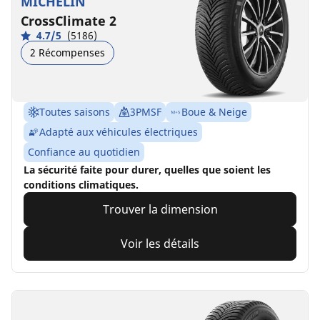
MICHELIN
CrossClimate 2
4.7/5
(5186)
2 Récompenses
Toutes saisons
3PMSF
Boue & Neige
Adapté aux véhicules électriques
Confiance au quotidien
La sécurité faite pour durer, quelles que soient les
conditions climatiques.
Trouver la dimension
Voir les détails