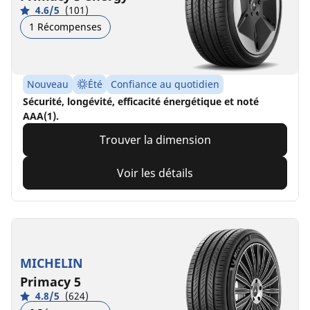
4.6/5
(101)
1 Récompenses
Nouveau
Été
Confiance au quotidien
Sécurité, longévité, efficacité énergétique et noté
AAA(1).
Trouver la dimension
Voir les détails
MICHELIN
Primacy 5
4.8/5
(624)