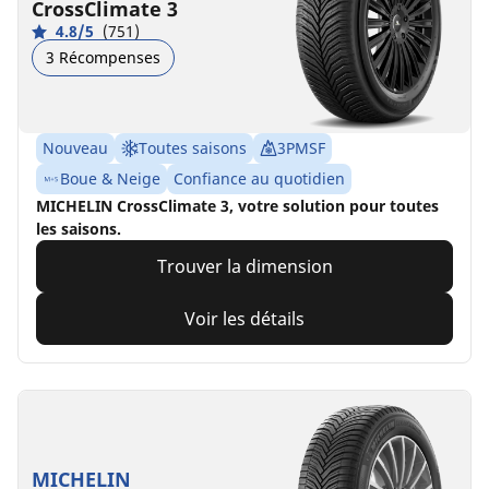
CrossClimate 3
4.8/5
(751)
3 Récompenses
Nouveau
Toutes saisons
3PMSF
Boue & Neige
Confiance au quotidien
MICHELIN CrossClimate 3, votre solution pour toutes
les saisons.
Trouver la dimension
Voir les détails
MICHELIN