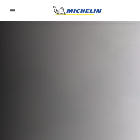
Go to page content
Go to page navigation