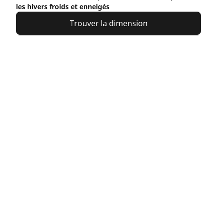
les hivers froids et enneigés
Trouver la dimension
Voir les détails
MICHELIN
Pilot Alpin 5
4.7/5
(262)
4 Récompenses
Hiver
3PMSF
Boue & Neige
Performance
Un contrôle sur route fait pour durer en conditions
hivernales rigoureuses.