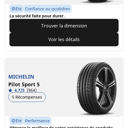
Été
Confiance au quotidien
La sécurité faite pour durer.
Trouver la dimension
Voir les détails
MICHELIN
Pilot Sport 5
4.7/5
(964)
5 Récompenses
Été
Performance
Obtenez le meilleur de votre expérience de conduite,