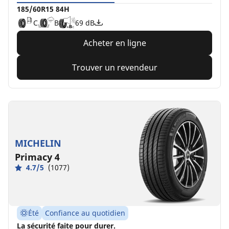
185/60R15 84H
C
B
69 dB
Acheter en ligne
Trouver un revendeur
MICHELIN
Primacy 4
4.7/5
(1077)
Été
Confiance au quotidien
La sécurité faite pour durer.