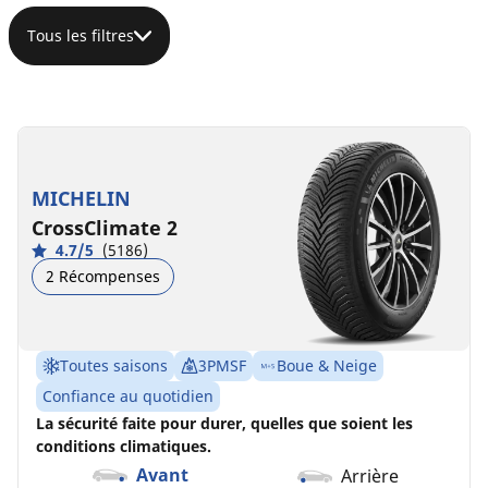
Tous les filtres
185/60R15
185/60R15
185/60R15
84H
84H
88T
C
C
D
B
A
C
69 dB
68 dB
70 dB
MICHELIN
CrossClimate 2
4.7/5
(5186)
2 Récompenses
Toutes saisons
3PMSF
Boue & Neige
Confiance au quotidien
La sécurité faite pour durer, quelles que soient les
conditions climatiques.
Avant
Arrière