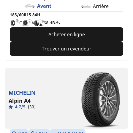
Avant
Arrière
185/60R15 84H
C
A
68 dB
Acheter en ligne
Trouver un revendeur
MICHELIN
Alpin A4
4.7/5
(30)