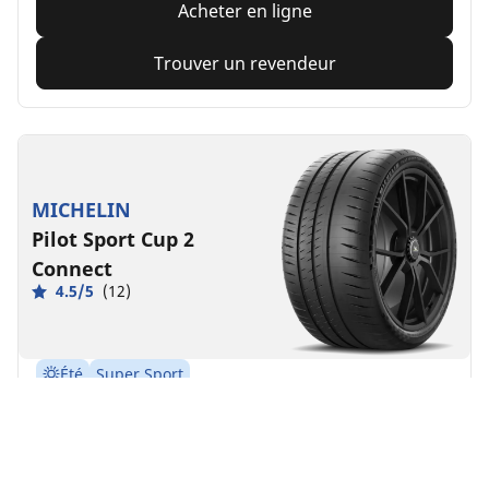
Acheter en ligne
Trouver un revendeur
MICHELIN
Pilot Sport Cup 2
Connect
4.5/5
(12)
Été
Super Sport
Des performances sur piste faites pour durer.
Avant
Arrière
235/35ZR19 (91Y) XL .