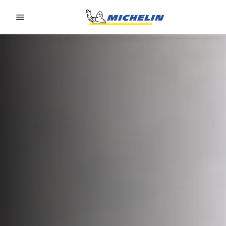
Go to page content
Go to page navigation