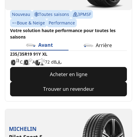
Nouveau
Toutes saisons
3PMSF
Boue & Neige
Performance
Votre solution haute performance pour toutes les
saisons
Avant
Arrière
235/35R19 91Y XL
C
A
72 dB
Acheter en ligne
Trouver un revendeur
MICHELIN