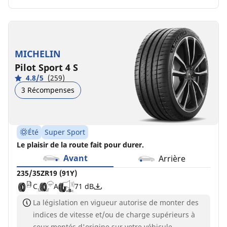
MICHELIN
Pilot Sport 4 S
4.8/5
(259)
3 Récompenses
Été
Super Sport
Le plaisir de la route fait pour durer.
Avant
Arrière
235/35ZR19 (91Y)
C
A
71 dB
La législation en vigueur autorise de monter des
indices de vitesse et/ou de charge supérieurs à
ceux montés d'origine sur votre véhicule