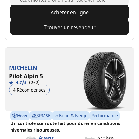
Acheter en ligne
Trouver un revendeur
MICHELIN
Pilot Alpin 5
4.7/5
(262)
4 Récompenses
Hiver
3PMSF
Boue & Neige
Performance
Un contrôle sur route fait pour durer en conditions
hivernales rigoureuses.
Avant
Arrière