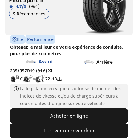
Pilot Sport 5
4.7/5
(964)
5 Récompenses
Été
Performance
Obtenez le meilleur de votre expérience de conduite,
pour plus de kilomètres.
Avant
Arrière
235/35ZR19 (91Y) XL
C
A
72 dB
La législation en vigueur autorise de monter des
indices de vitesse et/ou de charge supérieurs à
ceux montés d'origine sur votre véhicule
Acheter en ligne
Trouver un revendeur