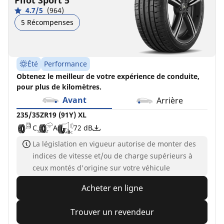
Pilot Sport 5
4.7/5
(964)
5 Récompenses
Été
Performance
Obtenez le meilleur de votre expérience de conduite,
pour plus de kilomètres.
Avant
Arrière
235/35ZR19 (91Y) XL
C
A
72 dB
La législation en vigueur autorise de monter des
indices de vitesse et/ou de charge supérieurs à
ceux montés d'origine sur votre véhicule
Acheter en ligne
Trouver un revendeur