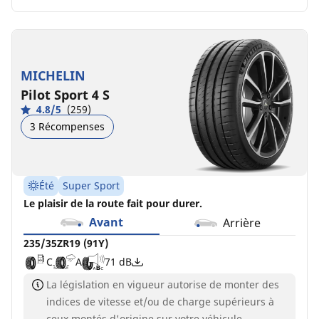
MICHELIN
Pilot Sport 4 S
4.8/5
(259)
3 Récompenses
Été
Super Sport
Le plaisir de la route fait pour durer.
Avant
Arrière
235/35ZR19 (91Y)
C
A
71 dB
La législation en vigueur autorise de monter des
indices de vitesse et/ou de charge supérieurs à
ceux montés d'origine sur votre véhicule