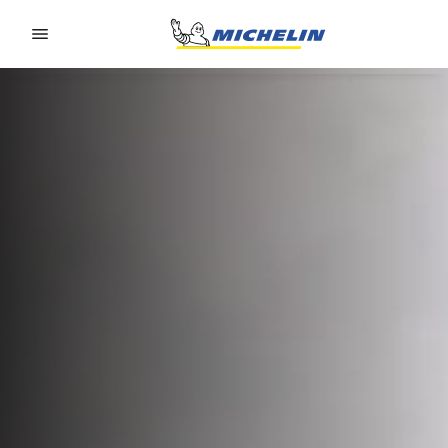
Go to page content
Go to page navigation