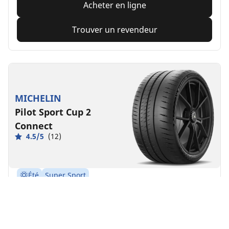
Acheter en ligne
Trouver un revendeur
MICHELIN
Pilot Sport Cup 2
Connect
4.5/5
(12)
Été
Super Sport
Des performances sur piste faites pour durer.
Avant
Arrière
235/35ZR19 (91Y) XL .