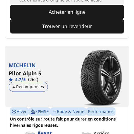
Acheter en ligne
Trouver un revendeur
MICHELIN
Pilot Alpin 5
4.7/5
(262)
4 Récompenses
Hiver
3PMSF
Boue & Neige
Performance
Un contrôle sur route fait pour durer en conditions
hivernales rigoureuses.
Avant
Arrière