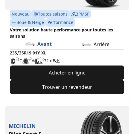
Nouveau
Toutes saisons
3PMSF
Boue & Neige
Performance
Votre solution haute performance pour toutes les
saisons
Avant
Arrière
235/35R19 91Y XL
C
A
72 dB
Acheter en ligne
Trouver un revendeur
MICHELIN