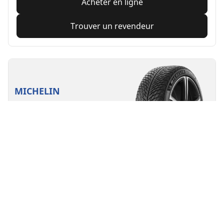
Acheter en ligne
Trouver un revendeur
MICHELIN
Pilot Alpin 5
4.7/5
(262)
4 Récompenses
Hiver
3PMSF
Boue & Neige
Performance
Un contrôle sur route fait pour durer en conditions
hivernales rigoureuses.
Avant
Arrière
235/55R17 103V XL