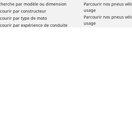
cherche par modèle ou dimension
Parcourir nos pneus vél
usage
courir par constructeur
Parcourir nos pneus vél
courir par type de moto
usage
courir par expérience de conduite
Parcourir nos pneus vél
rcourir par gamme
Parcourir nos pneus vél
r toutes les dimensions
usage
Parcourir nos pneus vélo 
tourisme par usage
Parcourir nos pneus vél
Votre configuration
usage
Réclamation produit vél