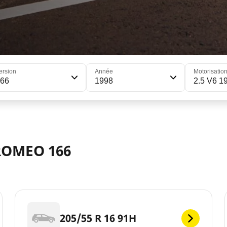
ersion
Année
Motorisatio
166
1998
2.5 V6 1
ROMEO 166
205/55 R 16 91H