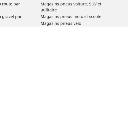
o route par
Magasins pneus voiture, SUV et
utilitaire
o gravel par
Magasins pneus moto et scooter
Magasins pneus vélo
o VTT par usage
Magasins pneus voiture de collection
o e-bike par
Magasins pneus compétition
Michelin et ses réseaux de distribution
ville et
o enfant par
o