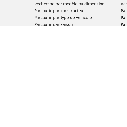
Recherche par modèle ou dimension
Re
Parcourir par constructeur
Par
Parcourir par type de véhicule
Par
Parcourir par saison
Par
Parcourir par famille de produits
Pa
Voir toutes les dimensions
Voi
Pneus voiture de collection
Pneus compétition / Motorsport
Nos experts à votre service
FAQ auto
FAQ moto
Nous contacter
Newsletter
Promotions
Michelin en France