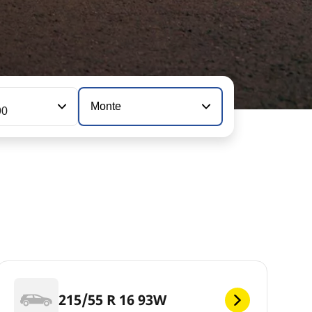
n
Monte
90
215/55 R 16 93W