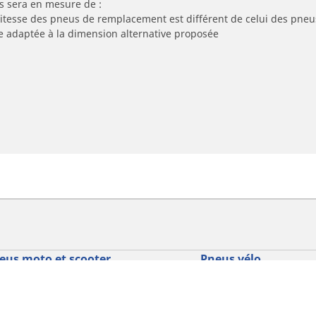
s sera en mesure de :
 vitesse des pneus de remplacement est différent de celui des pneu
re adaptée à la dimension alternative proposée
eus moto et scooter
Pneus vélo
cherche par modèle ou dimension
Parcourir nos pneus vél
usage
courir par constructeur
Parcourir nos pneus vél
courir par type de moto