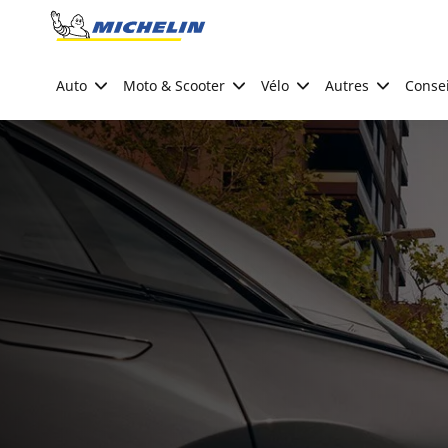
Go to page content
Go to page navigation
Auto
Moto & Scooter
Vélo
Autres
Consei