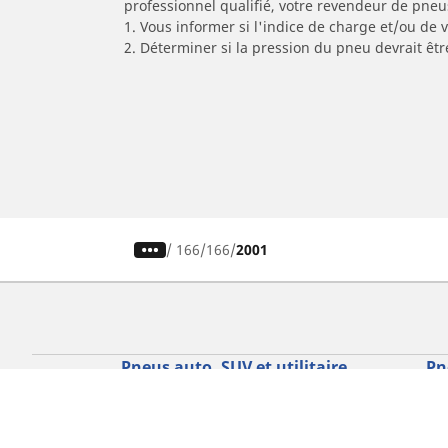
professionnel qualifié, votre revendeur de pneu
1. Vous informer si l'indice de charge et/ou de
2. Déterminer si la pression du pneu devrait êt
/
166
166
2001
Pneus auto, SUV et utilitaire
Pn
Recherche par modèle ou dimension
Re
Parcourir par constructeur
Par
Parcourir par type de véhicule
Par