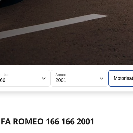
ersion
Année
Motorisa
166
2001
LFA ROMEO 166 166 2001