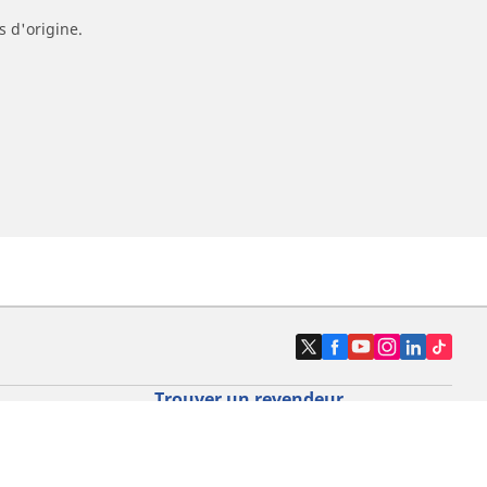
s d'origine.
Trouver un revendeur
o route par
Magasins pneus voiture, SUV et
utilitaire
o gravel par
Magasins pneus moto et scooter