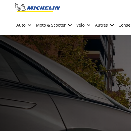
Go to page content
Go to page navigation
Auto
Moto & Scooter
Vélo
Autres
Consei