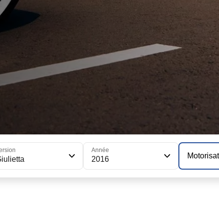
ersion
Année
Motorisa
iulietta
2016