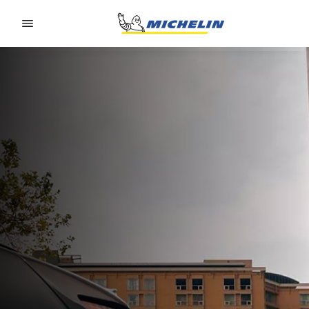
Go to page content
Go to page navigation