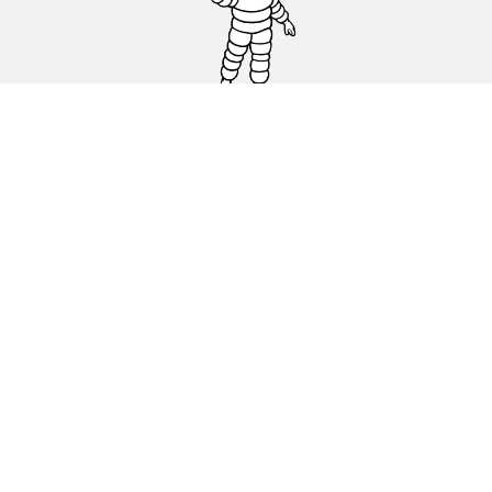
Pneus auto, SUV et utilitaire
Pneus moto et scooter
Pneus vélo
Trouver un revendeur
Nos experts à votre service
Cookies