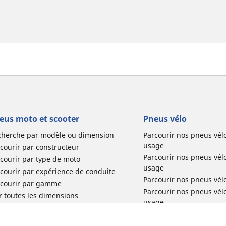
eus moto et scooter
Pneus vélo
cherche par modèle ou dimension
Parcourir nos pneus vél
usage
courir par constructeur
Parcourir nos pneus vél
courir par type de moto
usage
courir par expérience de conduite
Parcourir nos pneus vél
rcourir par gamme
Parcourir nos pneus vél
r toutes les dimensions
usage
Parcourir nos pneus vélo 
tourisme par usage