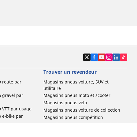
Trouver un revendeur
o route par
Magasins pneus voiture, SUV et
utilitaire
o gravel par
Magasins pneus moto et scooter
Magasins pneus vélo
o VTT par usage
Magasins pneus voiture de collection
o e-bike par
Magasins pneus compétition
Michelin et ses réseaux de distribution
ville et