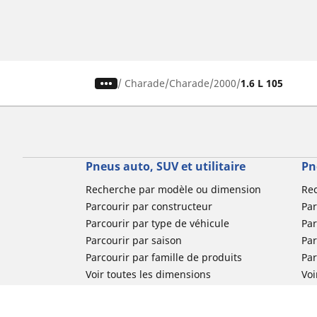
/
Charade
Charade
2000
1.6 L 105
Pneus auto, SUV et utilitaire
Pn
Recherche par modèle ou dimension
Re
Parcourir par constructeur
Par
Parcourir par type de véhicule
Par
Parcourir par saison
Par
Parcourir par famille de produits
Pa
Voir toutes les dimensions
Voi
Pneus voiture de collection
Pneus compétition / Motorsport