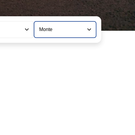
n
Monte