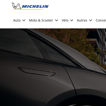
Go to page content
Go to page navigation
Auto
Moto & Scooter
Vélo
Autres
Consei