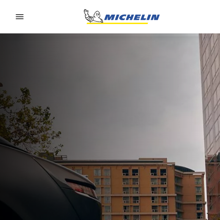
Go to page content
Go to page navigation