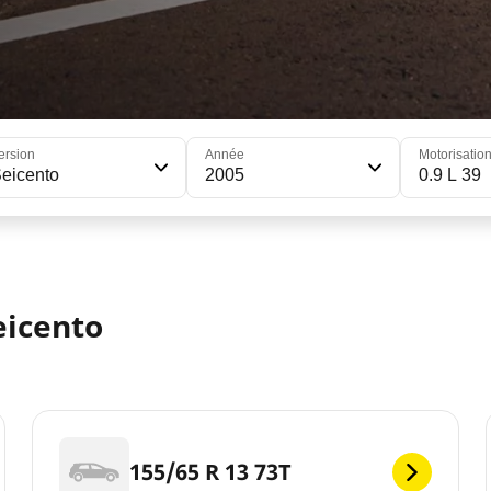
ersion
Année
Motorisatio
eicento
2005
0.9 L 39
eicento
155/65 R 13 73T