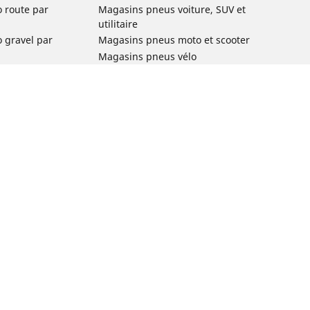
o route par
Magasins pneus voiture, SUV et
utilitaire
o gravel par
Magasins pneus moto et scooter
Magasins pneus vélo
o VTT par usage
Magasins pneus voiture de collection
o e-bike par
Magasins pneus compétition
Michelin et ses réseaux de distribution
ville et
o enfant par
o