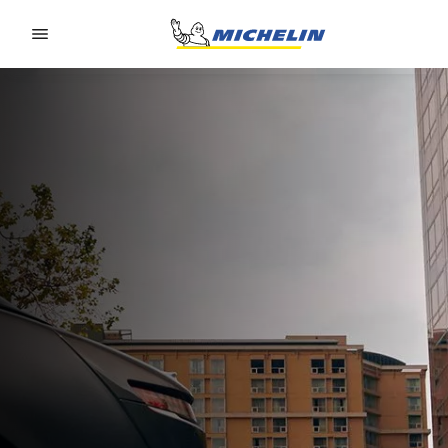
Go to page content
Go to page navigation