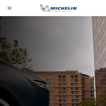
Go to page content
Go to page navigation