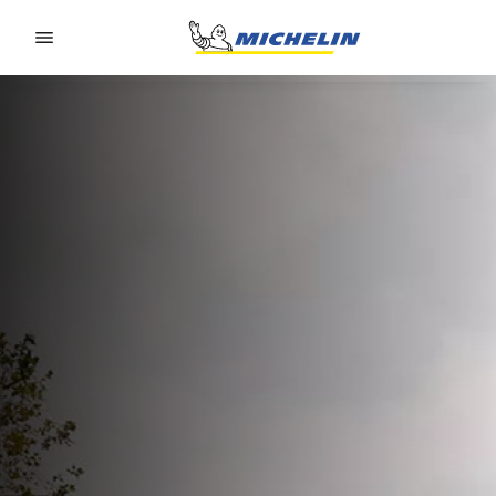
Go to page content
Go to page navigation