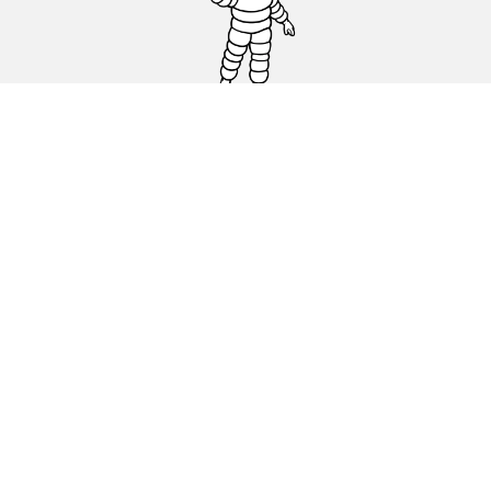
Pneus auto, SUV et utilitaire
Pneus moto et scooter
Pneus vélo
Trouver un revendeur
Nos experts à votre service
Cookies