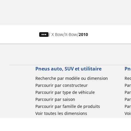
/
X Bow
X-Bow
2010
Pneus auto, SUV et utilitaire
Pn
Recherche par modèle ou dimension
Re
Parcourir par constructeur
Par
Parcourir par type de véhicule
Par
Parcourir par saison
Par
Parcourir par famille de produits
Pa
Voir toutes les dimensions
Voi
Pneus voiture de collection
Pneus compétition / Motorsport