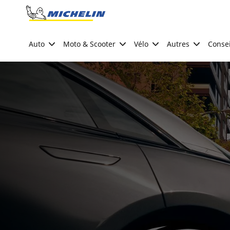
Go to page content
Go to page navigation
Auto
Moto & Scooter
Vélo
Autres
Consei