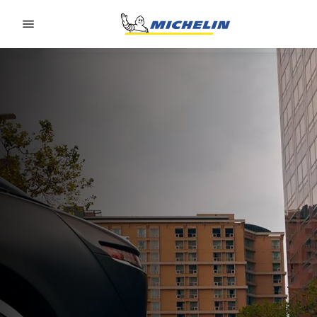
Go to page content
Go to page navigation