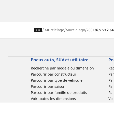
/
Murcielago
Murcielago
2001
6.5 V12 6
Pneus auto, SUV et utilitaire
Pn
Recherche par modèle ou dimension
Re
Parcourir par constructeur
Par
Parcourir par type de véhicule
Par
Parcourir par saison
Par
Parcourir par famille de produits
Pa
Voir toutes les dimensions
Voi
Pneus voiture de collection
Pneus compétition / Motorsport