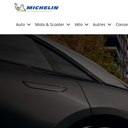
Go to page content
Go to page navigation
Auto
Moto & Scooter
Vélo
Autres
Consei