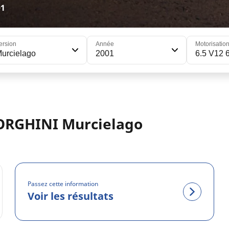
01
ersion
Année
Motorisatio
urcielago
2001
6.5 V12 
ORGHINI Murcielago
Passez cette information
Voir les résultats