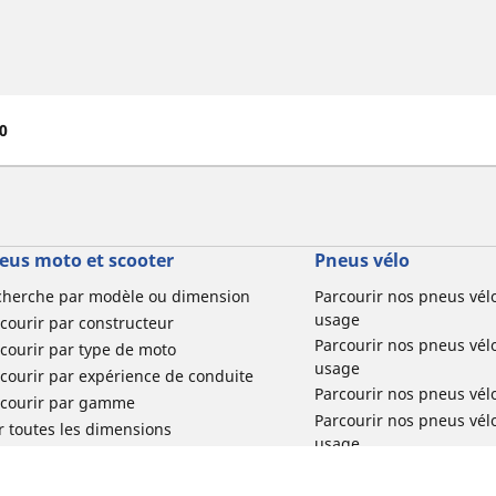
40
eus moto et scooter
Pneus vélo
cherche par modèle ou dimension
Parcourir nos pneus vél
usage
courir par constructeur
Parcourir nos pneus vél
courir par type de moto
usage
courir par expérience de conduite
Parcourir nos pneus vél
rcourir par gamme
Parcourir nos pneus vél
r toutes les dimensions
usage
Parcourir nos pneus vélo 
tourisme par usage