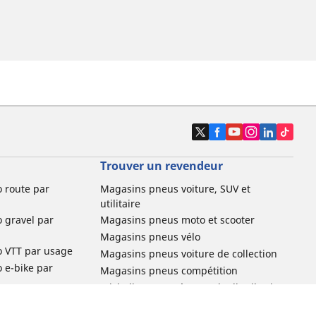
Trouver un revendeur
o route par
Magasins pneus voiture, SUV et
utilitaire
o gravel par
Magasins pneus moto et scooter
Magasins pneus vélo
o VTT par usage
Magasins pneus voiture de collection
o e-bike par
Magasins pneus compétition
Michelin et ses réseaux de distribution
ville et