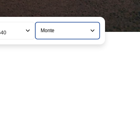
n
Monte
640