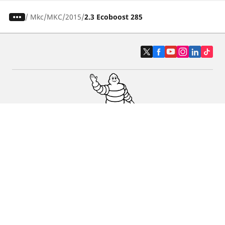
/
Mkc
MKC
2015
2.3 Ecoboost 285
Pneus auto, SUV et utilitaire
Pneus moto et scooter
Pneus vélo