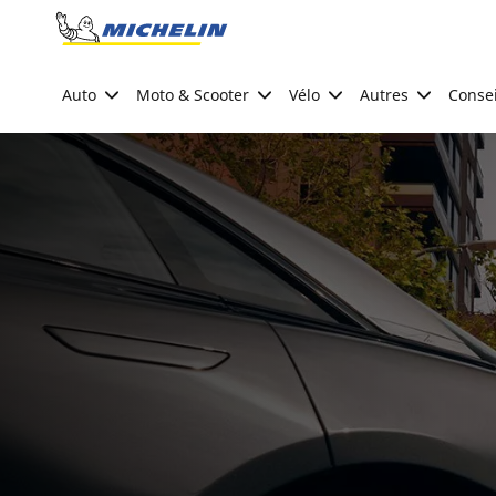
Go to page content
Go to page navigation
Auto
Moto & Scooter
Vélo
Autres
Consei