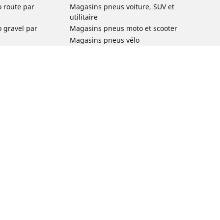
o route par
Magasins pneus voiture, SUV et
utilitaire
o gravel par
Magasins pneus moto et scooter
Magasins pneus vélo
o VTT par usage
Magasins pneus voiture de collection
o e-bike par
Magasins pneus compétition
Michelin et ses réseaux de distribution
ville et
o enfant par
o