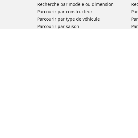
Recherche par modèle ou dimension
Re
Parcourir par constructeur
Par
Parcourir par type de véhicule
Par
Parcourir par saison
Par
Parcourir par famille de produits
Pa
Voir toutes les dimensions
Voi
Pneus voiture de collection
Pneus compétition / Motorsport
Nos experts à votre service
FAQ auto
FAQ moto
Nous contacter
Newsletter
Promotions
Michelin en France