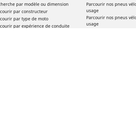
cherche par modèle ou dimension
Parcourir nos pneus vél
usage
courir par constructeur
Parcourir nos pneus vél
courir par type de moto
usage
courir par expérience de conduite
Parcourir nos pneus vél
rcourir par gamme
Parcourir nos pneus vél
r toutes les dimensions
usage
Parcourir nos pneus vélo 
tourisme par usage
Parcourir nos pneus vél
Votre configuration
usage
Réclamation produit vél