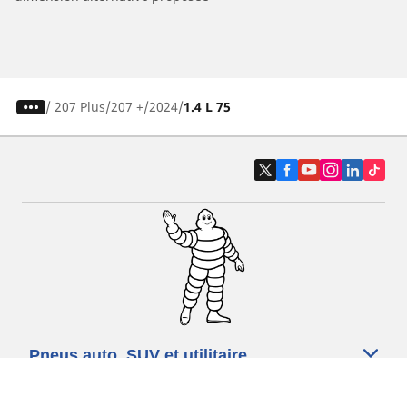
/
207 Plus
207 +
2024
1.4 L 75
Pneus auto, SUV et utilitaire
Pneus moto et scooter