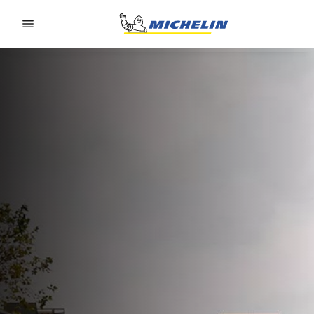
Go to page content
Go to page navigation