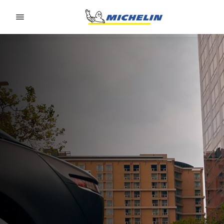
Go to page content
Go to page navigation