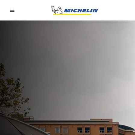
Go to page content
Go to page navigation