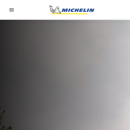
Go to page content
Go to page navigation