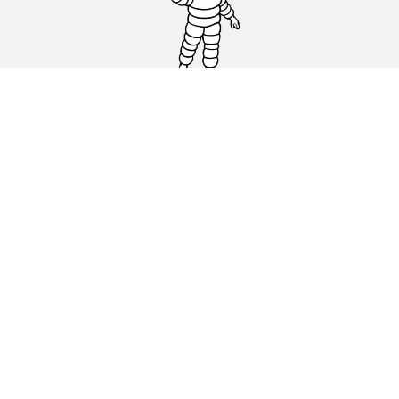
Pneus auto, SUV et utilitaire
Pneus moto et scooter
Pneus vélo
Trouver un revendeur
Nos experts à votre service
Cookies