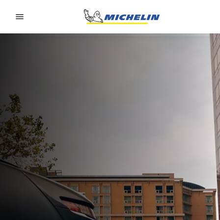
Go to page content
Go to page navigation