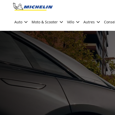
Go to page content
Go to page navigation
Auto
Moto & Scooter
Vélo
Autres
Consei