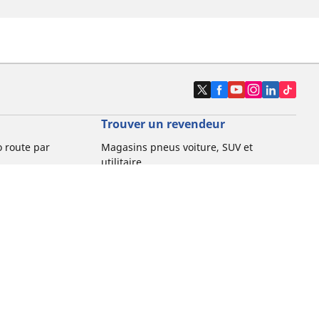
Trouver un revendeur
o route par
Magasins pneus voiture, SUV et
utilitaire
o gravel par
Magasins pneus moto et scooter
Magasins pneus vélo
o VTT par usage
Magasins pneus voiture de collection
o e-bike par
Magasins pneus compétition
Michelin et ses réseaux de distribution
ville et
o enfant par