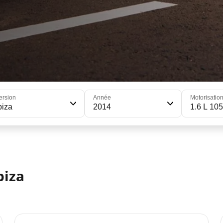
ersion
Année
Motorisatio
biza
2014
1.6 L 105
biza