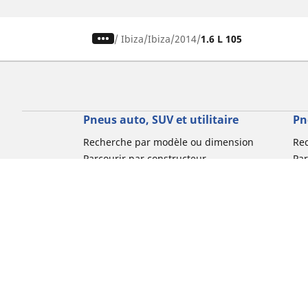
/
Ibiza
Ibiza
2014
1.6 L 105
Pneus auto, SUV et utilitaire
Pn
Recherche par modèle ou dimension
Re
Parcourir par constructeur
Par
Parcourir par type de véhicule
Par
Parcourir par saison
Par
Parcourir par famille de produits
Pa
Voir toutes les dimensions
Voi
Pneus voiture de collection
Pneus compétition / Motorsport