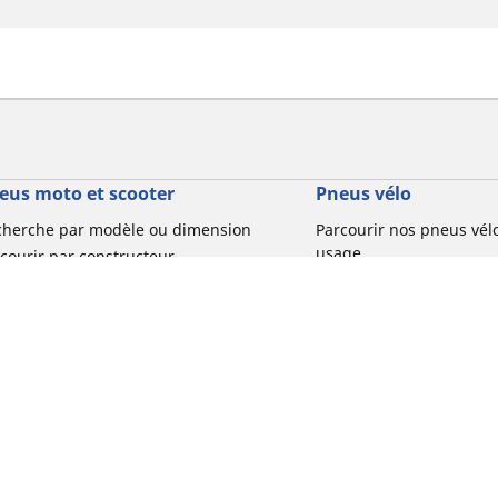
eus moto et scooter
Pneus vélo
cherche par modèle ou dimension
Parcourir nos pneus vél
usage
courir par constructeur
Parcourir nos pneus vél
courir par type de moto
usage
courir par expérience de conduite
Parcourir nos pneus vél
rcourir par gamme
Parcourir nos pneus vél
r toutes les dimensions
usage
Votre configuration
Parcourir nos pneus vélo 
tourisme par usage
Parcourir nos pneus vél
usage