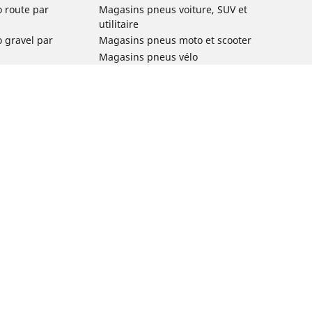
o route par
Magasins pneus voiture, SUV et
utilitaire
o gravel par
Magasins pneus moto et scooter
Magasins pneus vélo
o VTT par usage
Magasins pneus voiture de collection
o e-bike par
Magasins pneus compétition
Michelin et ses réseaux de distribution
ville et
o enfant par
o