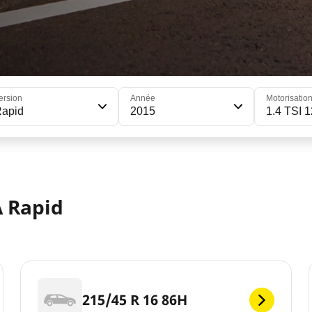
ersion
Année
Motorisatio
Rapid
2015
1.4 TSI 
 Rapid
215/45 R 16 86H