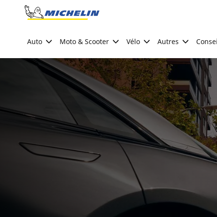
Go to page content
Go to page navigation
Auto
Moto & Scooter
Vélo
Autres
Consei