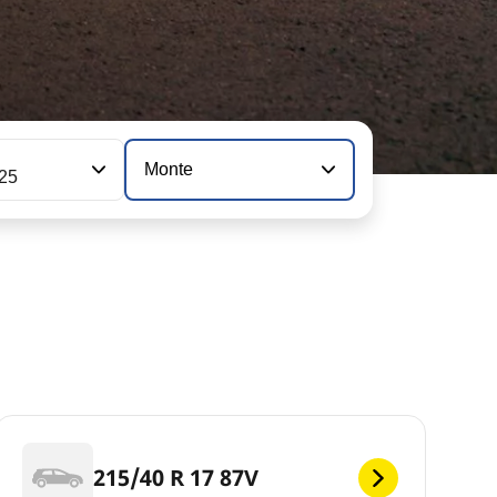
n
Monte
125
215/40 R 17 87V