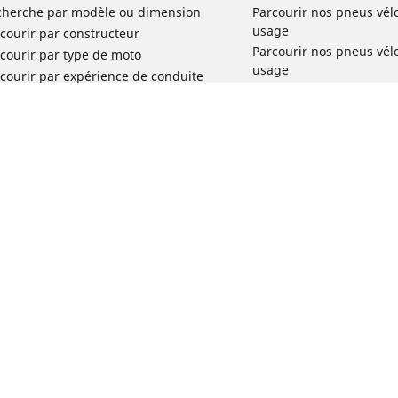
cherche par modèle ou dimension
Parcourir nos pneus vél
usage
courir par constructeur
Parcourir nos pneus vél
courir par type de moto
usage
courir par expérience de conduite
Parcourir nos pneus vél
rcourir par gamme
Parcourir nos pneus vél
r toutes les dimensions
usage
Parcourir nos pneus vélo 
tourisme par usage
Parcourir nos pneus vél
Votre configuration
usage
Réclamation produit vél