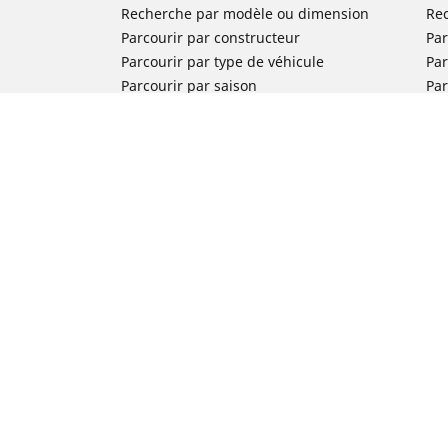
Recherche par modèle ou dimension
Re
Parcourir par constructeur
Par
Parcourir par type de véhicule
Par
Parcourir par saison
Par
Parcourir par famille de produits
Pa
Voir toutes les dimensions
Voi
Pneus voiture de collection
Pneus compétition / Motorsport
Nos experts à votre service
FAQ auto
FAQ moto
Nous contacter
Newsletter
Promotions
Michelin en France