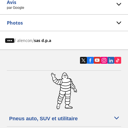
Avis
par Google
Photos
/
alencon
sas d.p.a
Pneus auto, SUV et utilitaire