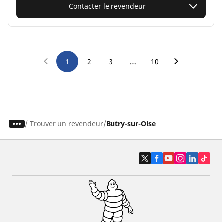
Contacter le revendeur
…
1
2
3
10
/
Trouver un revendeur
Butry-sur-Oise