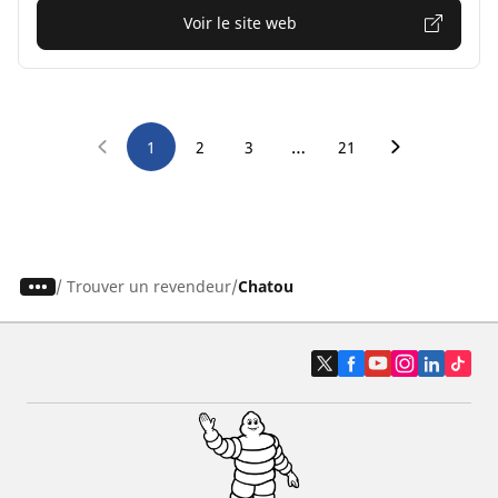
Voir le site web
…
1
2
3
21
/
Trouver un revendeur
Chatou