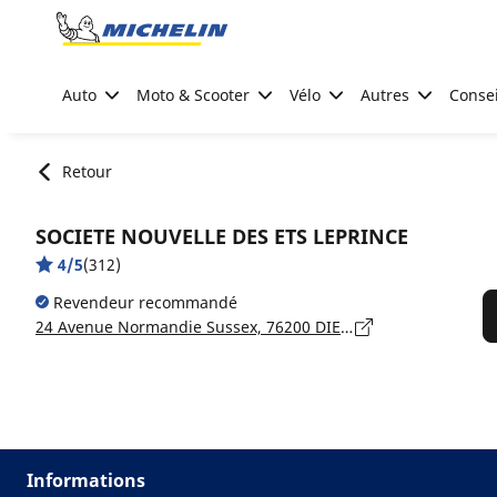
Go to page content
Go to page navigation
Auto
Moto & Scooter
Vélo
Autres
Consei
Retour
SOCIETE NOUVELLE DES ETS LEPRINCE
4/5
(312)
Revendeur recommandé
24 Avenue Normandie Sussex, 76200 DIEPPE
Informations