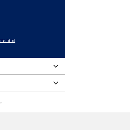
nte.html
e