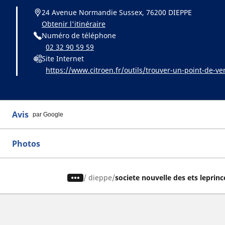
24 Avenue Normandie Sussex, 76200 DIEPPE
Obtenir l'itinéraire
Numéro de téléphone
02 32 90 59 59
Site Internet
https://www.citroen.fr/outils/trouver-un-point-de-ve
Avis
par Google
Photos
/
dieppe
societe nouvelle des ets leprinc