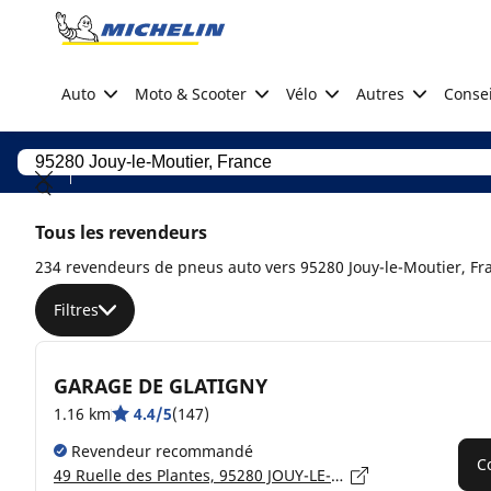
Go to page content
Go to page navigation
Auto
Moto & Scooter
Vélo
Autres
Consei
Tous les revendeurs
234 revendeurs de pneus auto vers 95280 Jouy-le-Moutier, Fr
Filtres
GARAGE DE GLATIGNY
1.16 km
4.4/5
(147)
Revendeur recommandé
C
49 Ruelle des Plantes, 95280 JOUY-LE-MOUTIER