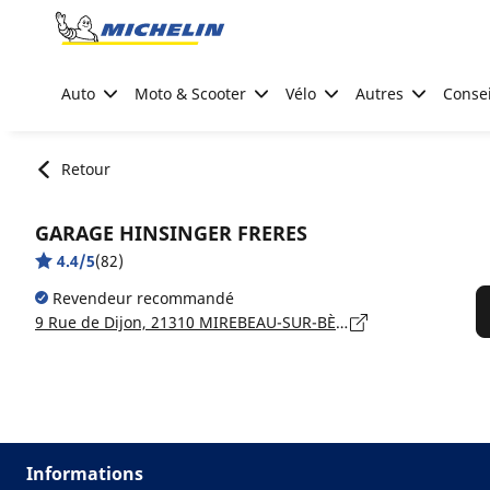
Go to page content
Go to page navigation
Auto
Moto & Scooter
Vélo
Autres
Consei
Retour
GARAGE HINSINGER FRERES
4.4/5
(82)
Revendeur recommandé
9 Rue de Dijon, 21310 MIREBEAU-SUR-BÈZE
Informations