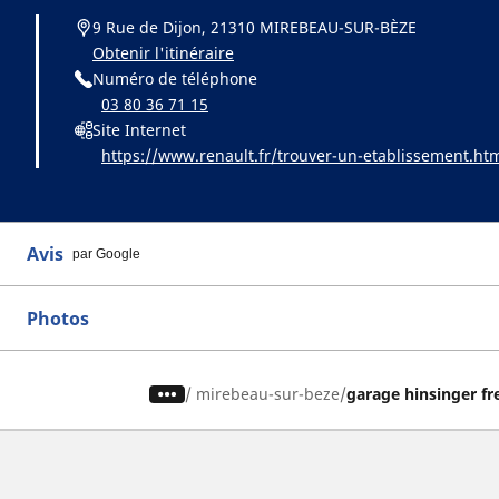
9 Rue de Dijon, 21310 MIREBEAU-SUR-BÈZE
Obtenir l'itinéraire
Numéro de téléphone
03 80 36 71 15
Site Internet
https://www.renault.fr/trouver-un-etablissement.ht
Avis
par Google
Photos
/
mirebeau-sur-beze
garage hinsinger fr